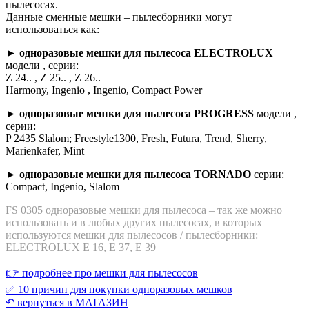
пылесосах.
Данные сменные мешки – пылесборники могут
использоваться как:
► одноразовые мешки для пылесоса ELECTROLUX
модели , серии:
Z 24.. , Z 25.. , Z 26..
Harmony, Ingenio , Ingenio, Compact Power
► одноразовые мешки для пылесоса PROGRESS
модели ,
серии:
P 2435 Slalom; Freestyle1300, Fresh, Futura, Trend, Sherry,
Marienkafer, Mint
► одноразовые мешки для пылесоса TORNADO
серии:
Compact, Ingenio, Slalom
FS 0305 одноразовые мешки для пылесоса – так же можно
использовать и в любых других пылесосах, в которых
используются мешки для пылесосов / пылесборники:
ELECTROLUX E 16, E 37, E 39
👉 подробнее про мешки для пылесосов
✅ 10 причин для покупки одноразовых мешков
↶ вернуться в МАГАЗИН