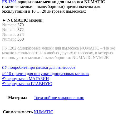
FS 1202
одноразовые мешки для пылесоса NUMATIC
(сменные мешки – пылесборники) предназначены для
эксплуатации в 10 … 20 литровых пылесосах:
► NUMATIC
модели:
Numatic
370
Numatic
372
Numatic
374
Numatic
380
FS 1202 одноразовые мешки для пылесоса NUMATIC – так же
можно использовать и в любых других пылесосах, в которых
используются мешки / пылесборники: NUMATIC NVM 2B
👉 подробнее про мешки для пылесосов
✅ 10 причин для покупки одноразовых мешков
↶ вернуться в МАГАЗИН
↶ вернуться на ГЛАВНУЮ
Материал
Трехслойное микроволокно
Совместимость
NUMATIC