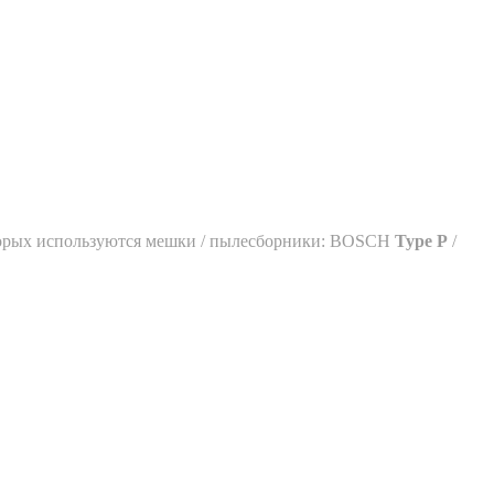
оторых используются мешки / пылесборники: BOSCH
Type P
/