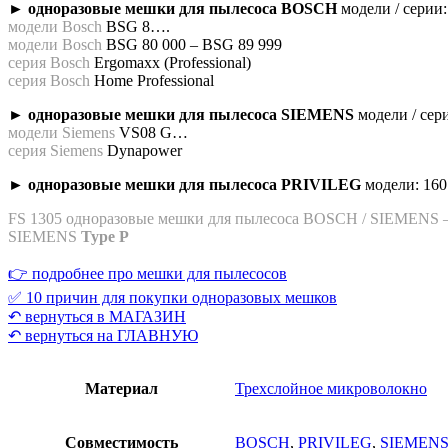
► одноразовые мешки для пылесоса BOSCH
модели / серии:
модели Bosch
BSG 8….
модели Bosch
BSG 80 000 – BSG 89 999
серия Bosch
Ergomaxx (Professional)
серия Bosch
Home Professional
► одноразовые мешки для пылесоса SIEMENS
модели / сер
модели Siemens
VS08 G…
серия Siemens
Dynapower
► одноразовые мешки для пылесоса
PRIVILEG
модели: 160.
FS 1305 одноразовые мешки для пылесоса BOSCH / SIEMENS –
SIEMENS
Type P
👉 подробнее про мешки для пылесосов
✅ 10 причин для покупки одноразовых мешков
↶ вернуться в МАГАЗИН
↶ вернуться на ГЛАВНУЮ
Материал
Трехслойное микроволокно
Совместимость
BOSCH
,
PRIVILEG
,
SIEMEN