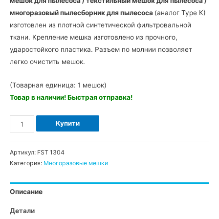
мешок для пылесоса / текстильный мешок для пылесоса /
многоразовый пылесборник для пылесоса
(аналог Type К)
изготовлен из плотной синтетической фильтровальной
ткани. Крепление мешка изготовлено из прочного,
ударостойкого пластика. Разъем по молнии позволяет
легко очистить мешок.
(Товарная единица: 1 мешок)
Товар в наличии! Быстрая отправка!
Количество
Купити
FST
1304
Артикул:
FST 1304
многоразовый
Категория:
Многоразовые мешки
мешок
для
Описание
пылесоса
(аналог
Детали
Type