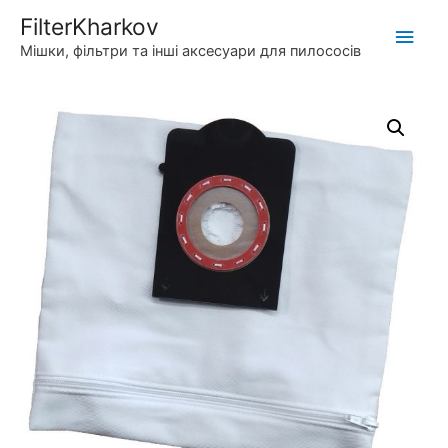
FilterKharkov
Глав
Мішки, фільтри та інші аксесуари для пилососів
мен