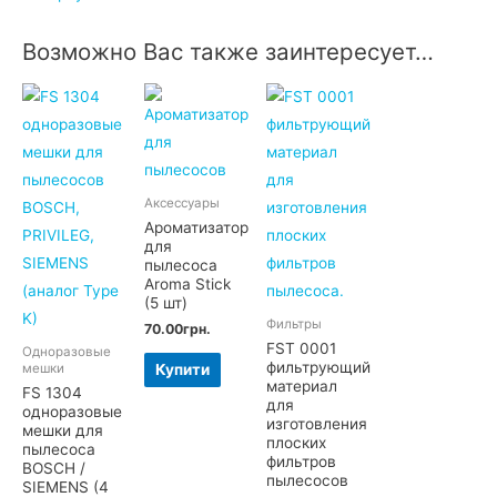
Возможно Вас также заинтересует…
Аксессуары
Ароматизатор
для
пылесоса
Aroma Stick
(5 шт)
Фильтры
70.00
грн.
FSТ 0001
Одноразовые
фильтрующий
Купити
мешки
материал
FS 1304
для
одноразовые
изготовления
мешки для
плоских
пылесоса
фильтров
BOSCH /
пылесосов
SIEMENS (4